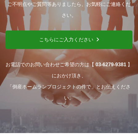
ご不明点やご質問等ありましたら、お気軽にご連絡くだ
さい。
こちらにご入力ください
お電話でのお問い合わせご希望の方は【
03-6279-9381
】
におかけ頂き、
「倒産ホームランプロジェクトの件で」とお伝えくださ
い。