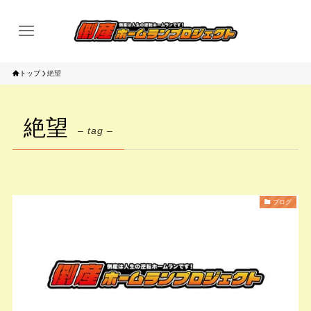
トップ
絶望
絶望
– tag –
ブログ